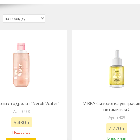
оник-годролат "Neroli Water"
MIRRA Сыворотка ультрасия
витамином C
3433
3429
6 430 ₸
7 770 ₸
Под заказ
В наличии