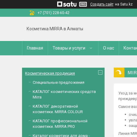
Создать сайт
на Satu.kz
+7 (701) 228-60-42
Косметика MIRRA в Алматы
Главная
Товары и услуги
О нас
Конта
MIR
Косметическая продукция
Специальные предложения
КАТАЛОГ косметических средств
Уход за 
Mirra
преждевр
КАТАЛОГ декоративной
Самое ва
косметики. MIRRA COLOUR
очи
увл
КАТАЛОГ профессиональной
защ
косметики. MIRRA PRO
Линия MIR
Каталог косметики для дома -