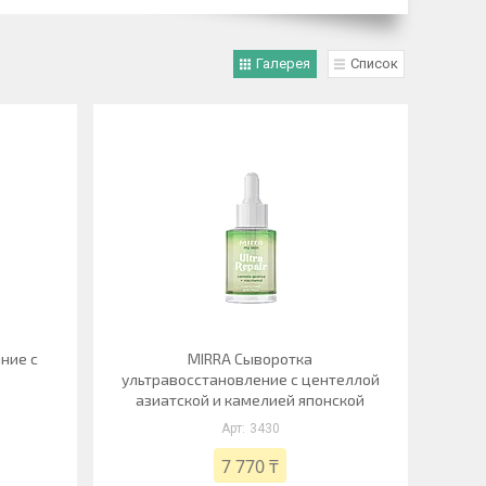
Галерея
Список
ние с
MIRRA Сыворотка
ультравосстановление с центеллой
азиатской и камелией японской
3430
7 770 ₸