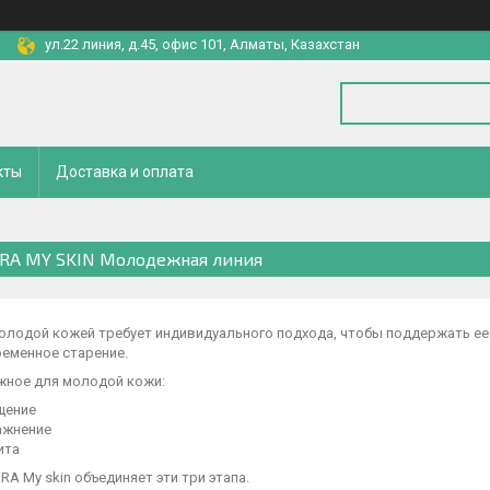
ул.22 линия, д.45, офис 101, Алматы, Казахстан
кты
Доставка и оплата
RA MY SKIN Молодежная линия
молодой кожей требует индивидуального подхода, чтобы поддержать ее
еменное старение.
жное для молодой кожи:
щение
ажнение
ита
RA My skin объединяет эти три этапа.