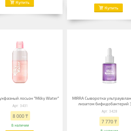
Купить
Купить
ухфазный лосьон "Milky Water"
MIRRA Сыворотка ультраувла
лизатом бифидобактерий 
3431
3428
8 000 ₸
7 770 ₸
В наличии