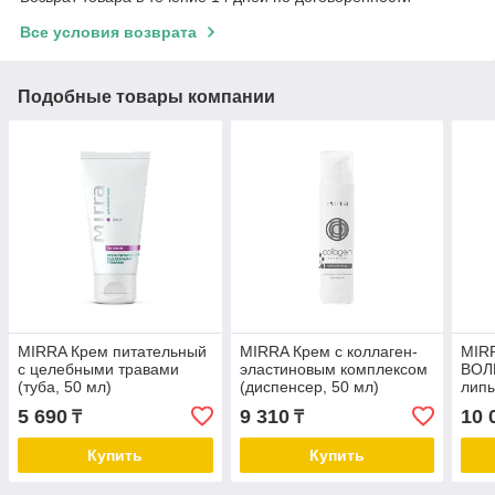
Все условия возврата
Подобные товары компании
MIRRA Крем питательный
MIRRA Крем c коллаген-
MIRR
с целебными травами
эластиновым комплексом
ВОЛ
(туба, 50 мл)
(диспенсер, 50 мл)
липы
5 690
9 310
10 
₸
₸
Купить
Купить