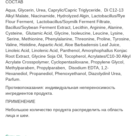
СОСТАВ
Aqua, Glycerin, Urea, Caprylic/Capric Triglyceride, Di С12-13
Alkyl Malate, Niacinamide, Hydrolyzed Algin, Lactobacillus/Rye
Flour Ferment, Lactobacillus/Soymilk Ferment Filtrate,
Bacillus/Soybean Ferment Extract, Lecithin, Arginine, Alanine,
Cysteine, Glutamic Acid, Glycine, Isoleucine, Leucine, Lysine,
Serine, Methionine, Phenylalanine, Threonine, Proline, Tyrosine,
Valine, Histidine, Aspartic Acid, Aloe Barbadensis Leaf Juice,
Linoleic Acid, Linolenic Acid, Panthenol, Amorphophallus Konjac
Root Extract, Glycine Soja Oil, Tocopherol, Acrylates/C10-30 Alkyl
Acrylate Crosspolymer, Cyclopentasiloxane, Propylene Glycol,
Methylparaben, Propylparaben, Disodium EDTA, 1,2-
Hexanediol, Propanediol, Phenoxyethanol, Diazolydinil Urea,
Parfum.
Противопоказания: индивидуальная непереносимость
ингредиентов продукта.
ПРИМЕНЕНИЕ
Небольшое количество продукта распределить на область
лица и шеи.