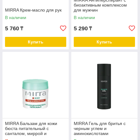
MIRRA Антиперспирант с
биоактивным комплексом
MIRRA Крем-масло для рук
для мужчин
В наличии
В наличии
5 760
5 290
₸
₸
Купить
Купить
MIRRA Бальзам для кожи
MIRRA Гель для бритья с
бюста питательный с
черным углем и
санталом, миррой и
аминокислотами
розмарином, банка 50 мл