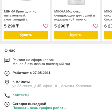
MIRRA Крем для ног
MIRRA Молочко
MIR
питательный,
очищающее для сухой и
опол
смягчающий с
нормальной кожи с
био
дезодорирующим
малиной и клевером
на о
5 290
5 290
6 2
₸
₸
эффектом (туба, 75 мл)
Купить
Купить
О нас
Рейтинг не сформирован
Менее 5 отзывов за последний год
Работает с 27.05.2011
г. Алматы
ул.22 линия, д.45, офис 101, Алматы, Казахстан
Контакты
Сегодня выходной
Показать весь график работы