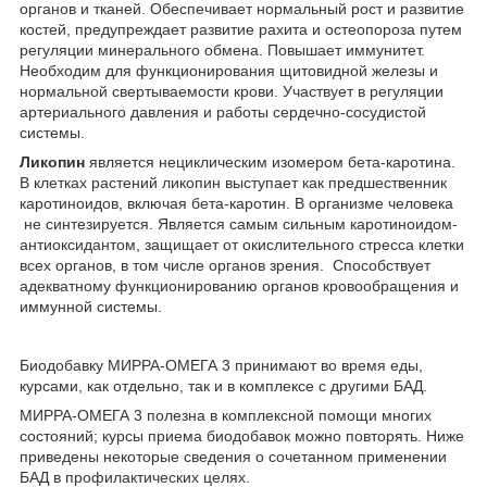
органов и тканей. Обеспечивает нормальный рост и развитие
костей, предупреждает развитие рахита и остеопороза путем
регуляции минерального обмена. Повышает иммунитет.
Необходим для функционирования щитовидной железы и
нормальной свертываемости крови. Участвует в регуляции
артериального давления и работы сердечно-сосудистой
системы.
Ликопин
является нециклическим изомером бета-каротина.
В клетках растений ликопин выступает как предшественник
каротиноидов, включая бета-каротин. В организме человека
не синтезируется. Является самым сильным каротиноидом-
антиоксидантом, защищает от окислительного стресса клетки
всех органов, в том числе органов зрения. Способствует
адекватному функционированию органов кровообращения и
иммунной системы.
Биодобавку МИРРА-ОМЕГА 3 принимают во время еды,
курсами, как отдельно, так и в комплексе с другими БАД.
МИРРА-ОМЕГА 3 полезна в комплексной помощи многих
состояний; курсы приема биодобавок можно повторять. Ниже
приведены некоторые сведения о сочетанном применении
БАД в профилактических целях.