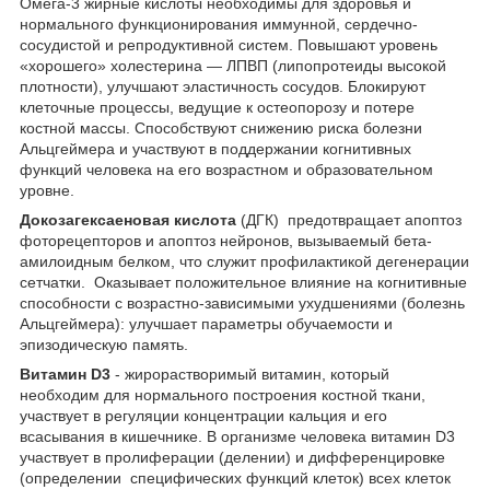
Омега-3 жирные кислоты необходимы для здоровья и
нормального функционирования иммунной, сердечно-
сосудистой и репродуктивной систем. Повышают уровень
«хорошего» холестерина — ЛПВП (липопротеиды высокой
плотности), улучшают эластичность сосудов. Блокируют
клеточные процессы, ведущие к остеопорозу и потере
костной массы. Способствуют снижению риска болезни
Альцгеймера и участвуют в поддержании когнитивных
функций человека на его возрастном и образовательном
уровне.
Докозагексаеновая кислота
(ДГК) предотвращает апоптоз
фоторецепторов и апоптоз нейронов, вызываемый бета-
амилоидным белком, что служит профилактикой дегенерации
сетчатки. Оказывает положительное влияние на когнитивные
способности с возрастно-зависимыми ухудшениями (болезнь
Альцгеймера): улучшает параметры обучаемости и
эпизодическую память.
Витамин D3
- жирорастворимый витамин, который
необходим для нормального построения костной ткани,
участвует в регуляции концентрации кальция и его
всасывания в кишечнике. В организме человека витамин D3
участвует в пролиферации (делении) и дифференцировке
(определении специфических функций клеток) всех клеток