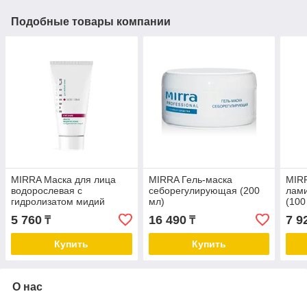
Подобные товары компании
MIRRA Маска для лица
MIRRA Гель-маска
MIR
водорослевая с
себорегулирующая (200
лами
гидролизатом мидий
мл)
(100
(туба, 50 мл)
5 760
16 490
7 9
₸
₸
Купить
Купить
О нас