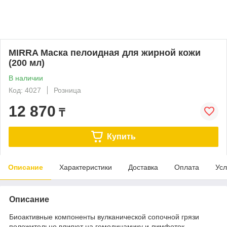
MIRRA Маска пелоидная для жирной кожи
(200 мл)
В наличии
Код: 4027
Розница
12 870
₸
Купить
Описание
Характеристики
Доставка
Оплата
Усл
Описание
Биоактивные компоненты вулканической сопочной грязи
положительно влияют на гемодинамику и лимфоток,