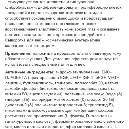
- стимулирует синтез коллагена и гиалуронана
фибробластами, дифференцировку и пролиферацию клеток;
- входящий в состав сыворотки комплекс пептидов
способствует сокращению имеющихся и предотвращает
появление новых морщин под глазами, а также
восстанавливает эластичность кожи вокруг глаз и оказывает
противовоспалительное и противоотечное действие.
Сыворотка для век – косметическая альтернатива
коллагеновым инъекциям!
Применение:
наносить на предварительно очищенную кожу
области вокруг глаз. Для усиления эффекта рекомендуется
использовать специальные патчи для век.
Активные ингредиенты:
гидроксиэтилмочевина, БИО-
ПЛАЦЕНТА ( факторы роста EGF, aFGF, IGF-1, bFGF, VEGF,
лецитин, бутиленгликоль, глицерин, полисорбат 20, натрия
аскорбилфосфат, биотехнологическая фолиевая кислота -
витамин В9, ацетил глутамин), пептидный комплекс (вода (&)
глицерин (&) гесперидин метил халкон (&) стеарет-20 (&)
дипептид-2 (&) пальмитоил тетрапептид-3; трипептид-5),
никотинамид, высокоувлажняющая комбинация сахаров
растительного происхождения (L-фукозы, D-галактозы и
галактуроновой кислоты), ферментированное масло зеленого
чая, масла арганы и амаранта, эфир молочной кислоты, L-