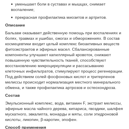
уменьшает боли в суставах и мышцах, снимает
воспаление;
прекрасная профилактика миозитов и артритов.
Описание
Бальзам оказывает действенную помощь при воспалениях и
болях, травмах и ушибах, ожогах и обморожениях. В состав
космецевтики входит целый комплекс биоактивных веществ
фитоэкстрактов и эфирных масел. Сбалансированные
компоненты улучшают капиллярный кровоток, снижают
повышенную чувствительность тканей, способствуют
восстановлению микроциркуляции и рассасыванию
клеточных инфильтратов, стимулируют процесс регенерации.
Под действием солей фосфоновых кислот и тритерпенов
мелиссы происходит нормализация местного минерального
обмена, и также профилактика артрозов и остеохондроза.
Состав
Эмульсионный комплекс, вода, витамин F, экстракт мелиссы,
эфирные масла чайного дерева, кипариса, гвоздики, шалфея
мускатного, эвкалипта, монарды и мяты, соли этидроновой
кислоты, ликопин, β-каротин, эпофен.
Способ применения