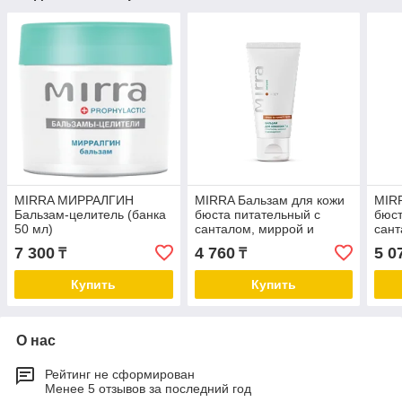
MIRRA МИРРАЛГИН
MIRRA Бальзам для кожи
MIRR
Бальзам-целитель (банка
бюста питательный с
бюст
50 мл)
санталом, миррой и
сант
розмарином, туба 50 мл
розм
7 300
4 760
5 0
₸
₸
Купить
Купить
О нас
Рейтинг не сформирован
Менее 5 отзывов за последний год