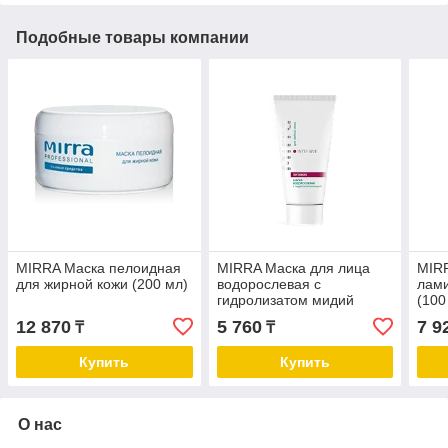
Подобные товары компании
MIRRA Маска пелоидная
MIRRA Маска для лица
MIR
для жирной кожи (200 мл)
водорослевая с
лами
гидролизатом мидий
(100
(туба, 50 мл)
12 870
5 760
7 9
₸
₸
Купить
Купить
О нас