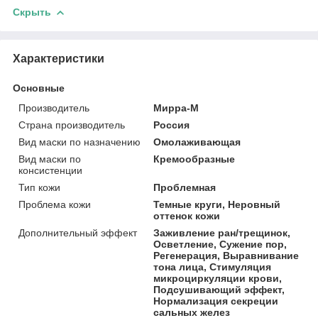
Скрыть
Характеристики
Основные
Производитель
Мирра-М
Страна производитель
Россия
Вид маски по назначению
Омолаживающая
Вид маски по
Кремообразные
консистенции
Тип кожи
Проблемная
Проблема кожи
Темные круги, Неровный
оттенок кожи
Дополнительный эффект
Заживление ран/трещинок,
Осветление, Сужение пор,
Регенерация, Выравнивание
тона лица, Стимуляция
микроциркуляции крови,
Подсушивающий эффект,
Нормализация секреции
сальных желез