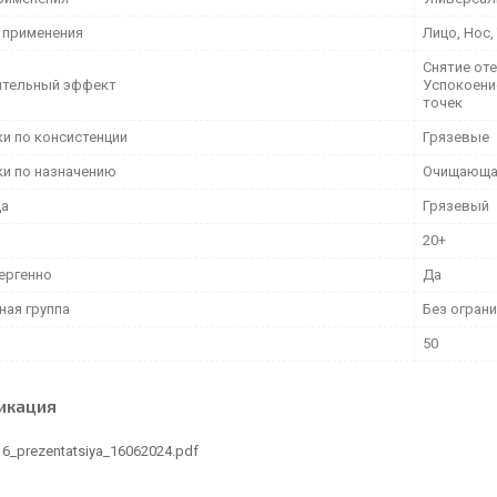
 применения
Лицо, Нос,
Снятие от
тельный эффект
Успокоени
точек
ки по консистенции
Грязевые
ки по назначению
Очищающа
да
Грязевый
20+
ергенно
Да
ная группа
Без огран
50
икация
6_prezentatsiya_16062024.pdf