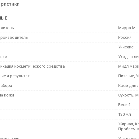
еристики
НЫЕ
дитель
Мирра-М
производитель
Россия
Унисекс
ние
Уход за л
икация косметического средства
Мидл мар
ние и результат
Питание, У
набора
Крем для л
а кожи
Сухость, 
Белый
130 мл
Жирная, К
и
Проблемн
рименения
Универса