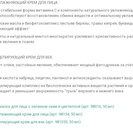
ВЛАЖНЯЮЩИЙ КРЕМ ДЛЯ ЛИЦА
н, стабильная форма витамина С и компоненты натурального увлажняющ
 способствуют восстановлению обмена веществ и оптимальному увла
ческие масла и биофитокомплекс листьев березы, травы кипрея, букви
вающий эффект
мяты и натуральный ментол многократно усиливают криоактивность рас
е явления в тканях
ЕЛИРУЮЩИЙ КРЕМ ДЛЯ ВЕК
ет отеки, застойные явления, обеспечивает мощный фитодренаж за счё
ая кислота чабреца, лецитин, пантенол и антиоксиданты оказывают 
делирующий комплекс из биологически активных веществ растений и ор
ащает и уменьшает выраженность "грыж" верхнего и нижнего века
маска для лица с зеленым чаем и центеллой (арт. 98316, 50 мл)
ажняющий крем для лица (арт. 98154, 50 мл)
ирующий крем для век (арт. 981350, 30 мл)