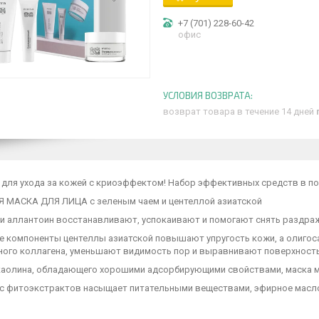
+7 (701) 228-60-42
офис
возврат товара в течение 14 дней
для ухода за кожей с криоэффектом! Набор эффективных средств в под
 МАСКА ДЛЯ ЛИЦА с зеленым чаем и центеллой азиатской
н и аллантоин восстанавливают, успокаивают и помогают снять раздра
ые компоненты центеллы азиатской повышают упругость кожи, а олиг
ного коллагена, уменьшают видимость пор и выравнивают поверхност
т каолина, обладающего хорошими адсорбирующими свойствами, маска м
кс фитоэкстрактов насыщает питательными веществами, эфирное масл