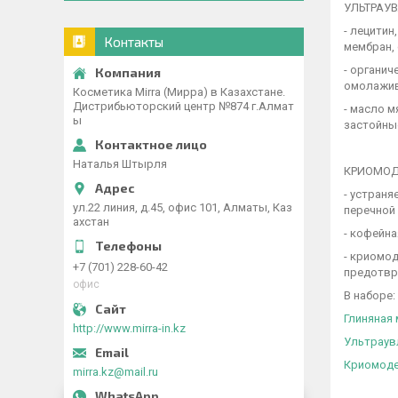
УЛЬТРАУ
- лецити
Контакты
мембран,
- органи
омолажи
Косметика Mirra (Мирра) в Казахстане.
Дистрибьюторский центр №874 г.Алмат
- масло 
ы
застойны
Наталья Штырля
КРИОМОД
- устраня
ул.22 линия, д.45, офис 101, Алматы, Каз
перечной
ахстан
- кофейн
- криомо
+7 (701) 228-60-42
предотвр
офис
В наборе:
Глиняная 
http://www.mirra-in.kz
Ультраувл
Криомодел
mirra.kz@mail.ru