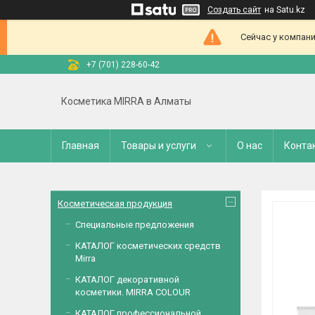
Создать сайт
на Satu.kz
Сейчас у компани
+7 (701) 228-60-42
Косметика MIRRA в Алматы
Главная
Товары и услуги
О нас
Конта
Косметическая продукция
Специальные предложения
КАТАЛОГ косметических средств
Mirra
КАТАЛОГ декоративной
косметики. MIRRA COLOUR
КАТАЛОГ профессиональной