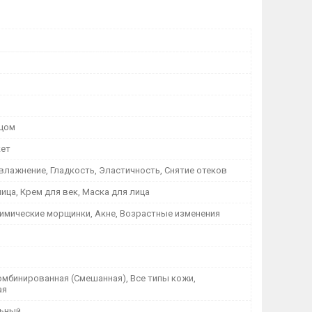
ицом
кет
влажнение, Гладкость, Эластичность, Снятие отеков
ица, Крем для век, Маска для лица
Мимические морщинки, Акне, Возрастные изменения
омбинированная (Смешанная), Все типы кожи,
ая
льный