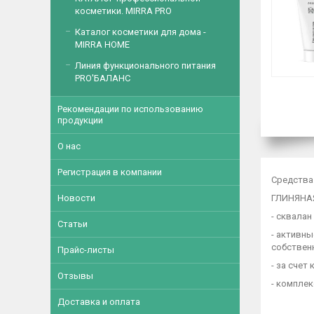
косметики. MIRRA PRO
Каталог косметики для дома -
MIRRA HOME
Линия функционального питания
PRO'БАЛАНС
Рекомендации по использованию
продукции
О нас
Регистрация в компании
Средства 
ГЛИНЯНАЯ
Новости
- cквала
Статьи
- активн
собствен
Прайс-листы
- за сче
Отзывы
- компле
Доставка и оплата