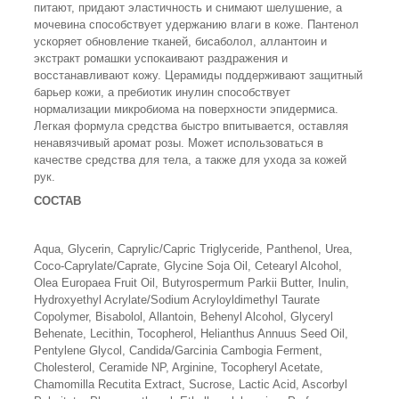
питают, придают эластичность и снимают шелушение, а
мочевина способствует удержанию влаги в коже. Пантенол
ускоряет обновление тканей, бисаболол, аллантоин и
экстракт ромашки успокаивают раздражения и
восстанавливают кожу. Церамиды поддерживают защитный
барьер кожи, а пребиотик инулин способствует
нормализации микробиома на поверхности эпидермиса.
Легкая формула средства быстро впитывается, оставляя
ненавязчивый аромат розы. Может использоваться в
качестве средства для тела, а также для ухода за кожей
рук.
СОСТАВ
Aqua, Glycerin, Caprylic/Capric Triglyceride, Рanthenol, Urea,
Coco-Caprylate/Caprate, Glycine Soja Oil, Cetearyl Alcohol,
Olea Europaea Fruit Oil, Butyrospermum Parkii Butter, Inulin,
Hydroxyethyl Acrylate/Sodium Acryloyldimethyl Taurate
Copolymer, Bisabolol, Allantoin, Behenyl Alcohol, Glyceryl
Behenate, Lecithin, Tocopherol, Helianthus Annuus Seed Oil,
Pentylene Glycol, Candida/Garcinia Cambogia Ferment,
Cholesterol, Ceramide NP, Arginine, Tocopheryl Acetate,
Chamomilla Recutita Extract, Sucrose, Lactic Acid, Ascorbyl