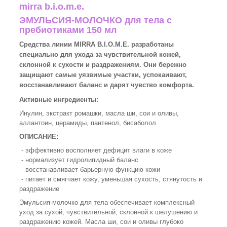
mirra b.i.o.m.e.
ЭМУЛЬСИЯ-МОЛОЧКО для тела с
пребиотиками 150 мл
Средства линии MIRRA B.I.O.M.E. разработаны
специально для ухода за чувствительной кожей,
склонной к сухости и раздражениям. Они бережно
защищают самые уязвимые участки, успокаивают,
восстанавливают баланс и дарят чувство комфорта.
Активные ингредиенты:
Инулин, экстракт ромашки, масла ши, сои и оливы,
аллантоин, церамиды, пантенол, бисаболол
ОПИСАНИЕ:
- эффективно восполняет дефицит влаги в коже
- нормализует гидролипидный баланс
- восстанавливает барьерную функцию кожи
- питает и смягчает кожу, уменьшая сухость, стянутость и
раздражение
Эмульсия-молочко для тела обеспечивает комплексный
уход за сухой, чувствительной, склонной к шелушению и
раздражению кожей. Масла ши, сои и оливы глубоко