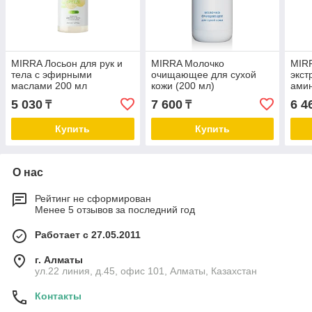
MIRRA Лосьон для рук и
MIRRA Молочко
MIRR
тела с эфирными
очищающее для сухой
экст
маслами 200 мл
кожи (200 мл)
ами
5 030
7 600
6 4
₸
₸
Купить
Купить
О нас
Рейтинг не сформирован
Менее 5 отзывов за последний год
Работает с 27.05.2011
г. Алматы
ул.22 линия, д.45, офис 101, Алматы, Казахстан
Контакты