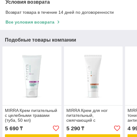
Условия возврата
Возврат товара в течение 14 дней по договоренности
Все условия возврата
Подобные товары компании
MIRRA Крем питательный
MIRRA Крем для ног
MIR
с целебными травами
питательный,
тон
(туба, 50 мл)
смягчающий с
ант
дезодорирующим
комп
5 690
5 290
4 9
₸
₸
эффектом (туба, 75 мл)
розо