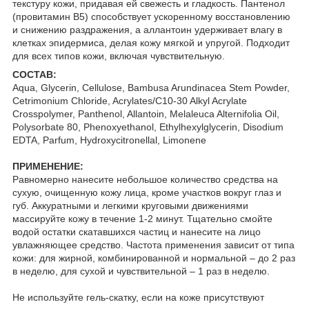
текстуру кожи, придавая ей свежесть и гладкость. Пантенол
(провитамин В5) способствует ускоренному восстановлению
и снижению раздражения, а аллантоин удерживает влагу в
клетках эпидермиса, делая кожу мягкой и упругой. Подходит
для всех типов кожи, включая чувствительную.
СОСТАВ:
Aqua, Glycerin, Cellulose, Bambusa Arundinacea Stem Powder,
Cetrimonium Chloride, Acrylates/C10-30 Alkyl Acrylate
Crosspolymer, Panthenol, Allantoin, Melaleuca Alternifolia Oil,
Polysorbate 80, Phenoxyethanol, Ethylhexylglycerin, Disodium
EDTA, Parfum, Hydroxycitronellal, Limonene
ПРИМЕНЕНИЕ:
Равномерно нанесите небольшое количество средства на
сухую, очищенную кожу лица, кроме участков вокруг глаз и
губ. Аккуратными и легкими круговыми движениями
массируйте кожу в течение 1-2 минут. Тщательно смойте
водой остатки скатавшихся частиц и нанесите на лицо
увлажняющее средство. Частота применения зависит от типа
кожи: для жирной, комбинированной и нормальной – до 2 раз
в неделю, для сухой и чувствительной – 1 раз в неделю.
Не используйте гель-скатку, если на коже присутствуют