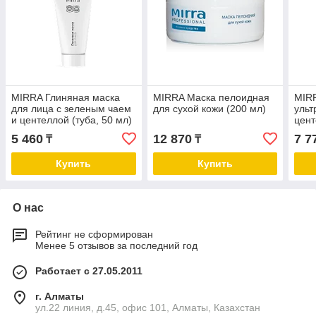
MIRRA Глиняная маска
MIRRA Маска пелоидная
MIR
для лица с зеленым чаем
для сухой кожи (200 мл)
ульт
и центеллой (туба, 50 мл)
цент
каме
5 460
12 870
7 7
₸
₸
Купить
Купить
О нас
Рейтинг не сформирован
Менее 5 отзывов за последний год
Работает с 27.05.2011
г. Алматы
ул.22 линия, д.45, офис 101, Алматы, Казахстан