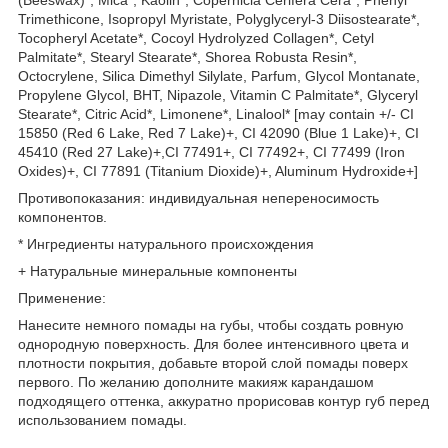
Trimethicone, Isopropyl Myristate, Polyglyceryl-3 Diisostearate*,
Tocopheryl Acetate*, Cocoyl Hydrolyzed Collagen*, Cetyl
Palmitate*, Stearyl Stearate*, Shorea Robusta Resin*,
Octocrylene, Silica Dimethyl Silylate, Parfum, Glycol Montanate,
Propylene Glycol, BHT, Nipazole, Vitamin C Palmitate*, Glyceryl
Stearate*, Citric Acid*, Limonene*, Linalool* [may contain +/- CI
15850 (Red 6 Lake, Red 7 Lake)+, CI 42090 (Blue 1 Lake)+, CI
45410 (Red 27 Lake)+,CI 77491+, CI 77492+, CI 77499 (Iron
Oxides)+, CI 77891 (Titanium Dioxide)+, Aluminum Hydroxide+]
Противопоказания: индивидуальная непереносимость
компонентов.
* Ингредиенты натурального происхождения
+ Натуральные минеральные компоненты
Применение:
Нанесите немного помады на губы, чтобы создать ровную
однородную поверхность. Для более интенсивного цвета и
плотности покрытия, добавьте второй слой помады поверх
первого. По желанию дополните макияж карандашом
подходящего оттенка, аккуратно прорисовав контур губ перед
использованием помады.