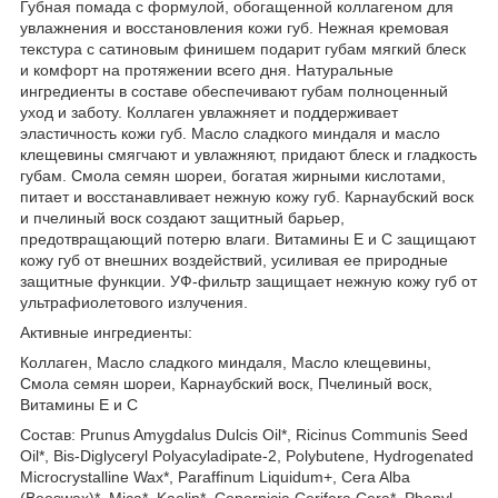
Губная помада с формулой, обогащенной коллагеном для
увлажнения и восстановления кожи губ. Нежная кремовая
текстура с сатиновым финишем подарит губам мягкий блеск
и комфорт на протяжении всего дня. Натуральные
ингредиенты в составе обеспечивают губам полноценный
уход и заботу. Коллаген увлажняет и поддерживает
эластичность кожи губ. Масло сладкого миндаля и масло
клещевины смягчают и увлажняют, придают блеск и гладкость
губам. Смола семян шореи, богатая жирными кислотами,
питает и восстанавливает нежную кожу губ. Карнаубский воск
и пчелиный воск создают защитный барьер,
предотвращающий потерю влаги. Витамины Е и С защищают
кожу губ от внешних воздействий, усиливая ее природные
защитные функции. УФ-фильтр защищает нежную кожу губ от
ультрафиолетового излучения.
Активные ингредиенты:
Коллаген, Масло сладкого миндаля, Масло клещевины,
Смола семян шореи, Карнаубский воск, Пчелиный воск,
Витамины Е и С
Состав: Prunus Amygdalus Dulcis Oil*, Ricinus Communis Seed
Oil*, Bis-Diglyceryl Polyacyladipate-2, Polybutene, Hydrogenated
Microcrystalline Wax*, Paraffinum Liquidum+, Cera Alba
(Beeswax)*, Mica*, Kaolin*, Copernicia Cerifera Cera*, Phenyl