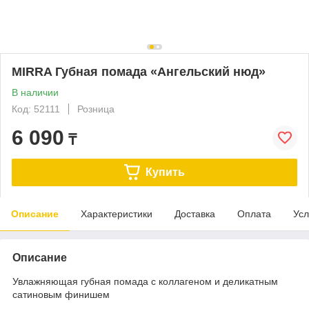
MIRRA Губная помада «Ангельский нюд»
В наличии
Код: 52111
Розница
6 090
₸
Купить
Описание
Характеристики
Доставка
Оплата
Усл
Описание
Увлажняющая губная помада с коллагеном и деликатным
сатиновым финишем