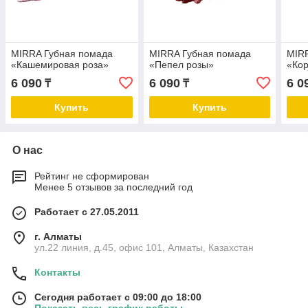
MIRRA Губная помада
MIRRA Губная помада
MIR
«Кашемировая роза»
«Пепел розы»
«Ко
6 090
6 090
6 0
₸
₸
Купить
Купить
О нас
Рейтинг не сформирован
Менее 5 отзывов за последний год
Работает с 27.05.2011
г. Алматы
ул.22 линия, д.45, офис 101, Алматы, Казахстан
Контакты
Сегодня работает с 09:00 до 18:00