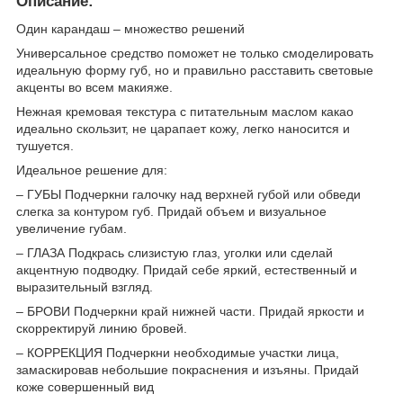
Описание:
Один карандаш – множество решений
Универсальное средство поможет не только смоделировать
идеальную форму губ, но и правильно расставить световые
акценты во всем макияже.
Нежная кремовая текстура с питательным маслом какао
идеально скользит, не царапает кожу, легко наносится и
тушуется.
Идеальное решение для:
– ГУБЫ Подчеркни галочку над верхней губой или обведи
слегка за контуром губ. Придай объем и визуальное
увеличение губам.
– ГЛАЗА Подкрась слизистую глаз, уголки или сделай
акцентную подводку. Придай себе яркий, естественный и
выразительный взгляд.
– БРОВИ Подчеркни край нижней части. Придай яркости и
скорректируй линию бровей.
– КОРРЕКЦИЯ Подчеркни необходимые участки лица,
замаскировав небольшие покраснения и изъяны. Придай
коже совершенный вид