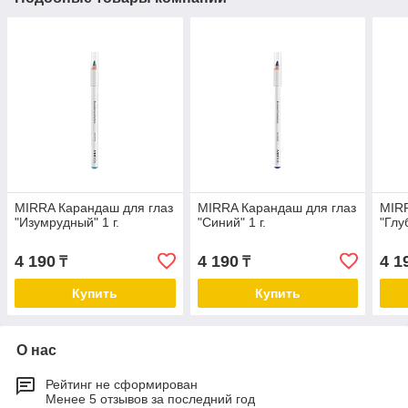
MIRRA Карандаш для глаз
MIRRA Карандаш для глаз
MIRR
"Изумрудный" 1 г.
"Синий" 1 г.
"Глу
4 190
4 190
4 1
₸
₸
Купить
Купить
О нас
Рейтинг не сформирован
Менее 5 отзывов за последний год