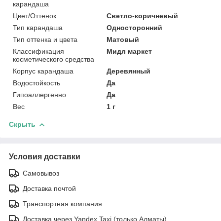
карандаша
Цвет/Оттенок
Светло-коричневый
Тип карандаша
Односторонний
Тип оттенка и цвета
Матовый
Классификация
Мидл маркет
косметического средства
Корпус карандаша
Деревянный
Водостойкость
Да
Гипоаллергенно
Да
Вес
1 г
Скрыть
Условия доставки
Самовывоз
Доставка почтой
Транспортная компания
Доставка через Yandex Taxi (только Алматы)