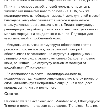
Пилинг на основе лактобионовой кислоты относится к
химическим пилингам нового поколения. PHA, они же
полигидрокислоты, обладают высокой молекулярной массой,
благодаря чему обеспечивается мягкое и деликатное
отшелушивание ороговевших клеток. Пилинг стимулирует
регенерацию, выработку коллагена и эластина, уменьшает
мелкие морщины и придает коже сияние. Подходит для
чувствительной и проблемной кожи.
- Миндальная кислота стимулирует обновление клеток
рогового слоя, не повреждая зернистый, который
обеспечивает восстановление структуры корнеоцитов и
липидного матрикса, активирует синтез белков теплового
шока, защищающие структуру белковых молекул от
воздействия УФ излучения
- Лактобионовая кислота – полигидроксикислота,
поддерживает деликатное отшелушивание клеток рогового
слоя, минимизирует неприятные ощущения в процессе
процедуры пилинга и после него
Состав:
Deionized water, Lactibionic acid, Mandelic acid, Ethoxydiglycol,
Trigonella goenum-graecum seed extract, Trehalose, Betaine,