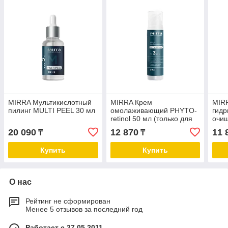
MIRRA Мультикислотный
MIRRA Крем
MIRR
пилинг MULTI PEEL 30 мл
омолаживающий PHYTO-
гидр
retinol 50 мл (только для
очищ
профессионального
(тол
20 090
12 870
11 
₸
₸
использования)
про
испо
Купить
Купить
О нас
Рейтинг не сформирован
Менее 5 отзывов за последний год
Работает с 27.05.2011