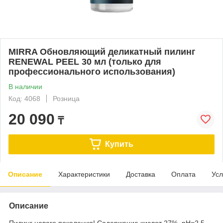
MIRRA Обновляющий деликатный пилинг
RENEWAL PEEL 30 мл (только для
профессионального использования)
В наличии
Код: 4068
Розница
20 090
₸
Купить
Описание
Характеристики
Доставка
Оплата
Усл
Описание
Пилинг нового поколения! Содержание кислот 27%, pH=2.5