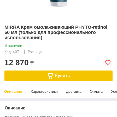
MIRRA Крем омолаживающий PHYTO-retinol
50 мл (только для профессионального
использования)
В наличии
Код: 4071
Розница
12 870
₸
Купить
Описание
Характеристики
Доставка
Оплата
Усл
Описание
Деликатный подход для всех типов кожи