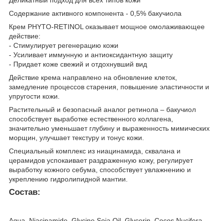
Содержание активного компонента - 0,5% бакучиола
Крем PHYTO-RETINOL оказывает мощное омолаживающее
действие:
- Стимулирует регенерацию кожи
- Усиливает иммунную и антиоксидантную защиту
- Придает коже свежий и отдохнувший вид
Действие крема направлено на обновление клеток,
замедление процессов старения, повышение эластичности и
упругости кожи.
Растительный и безопасный аналог ретинола – бакучиол
способствует выработке естественного коллагена,
значительно уменьшает глубину и выраженность мимических
морщин, улучшает текстуру и тонус кожи.
Специальный комплекс из ниацинамида, сквалана и
церамидов успокаивает раздраженную кожу, регулирует
выработку кожного себума, способствует увлажнению и
укреплению гидролипидной мантии.
Состав:
Aqua, Niacinamide, Glycine Soja Oil, Glycerin, Cocos Nucifera