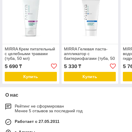
MIRRA Крем питательный
MIRRA Гелевая паста-
MIRR
с целебными травами
аппликатор с
водо
(туба, 50 мл)
бактериофагами (туба, 50
гидр
мл)
(туб
5 690
5 330
5 7
₸
₸
Купить
Купить
О нас
Рейтинг не сформирован
Менее 5 отзывов за последний год
Работает с 27.05.2011