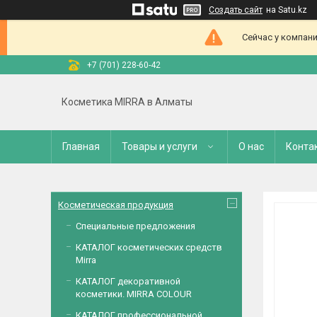
Создать сайт
на Satu.kz
Сейчас у компани
+7 (701) 228-60-42
Косметика MIRRA в Алматы
Главная
Товары и услуги
О нас
Конта
Косметическая продукция
Специальные предложения
КАТАЛОГ косметических средств
Mirra
КАТАЛОГ декоративной
косметики. MIRRA COLOUR
КАТАЛОГ профессиональной