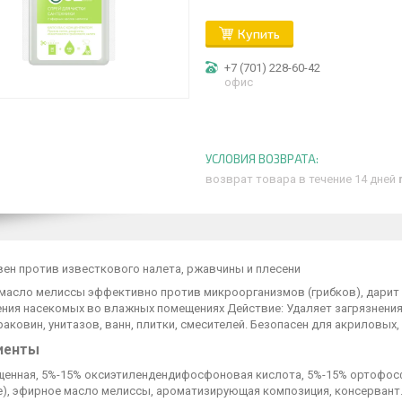
Купить
+7 (701) 228-60-42
офис
возврат товара в течение 14 дней
ен против известкового налета, ржавчины и плесени
масло мелиссы эффективно против микроорганизмов (грибков), дарит л
ния насекомых во влажных помещениях Действие: Удаляет загрязнения
раковин, унитазов, ванн, плитки, смесителей. Безопасен для акриловых
иенты
щенная, 5%-15% оксиэтилендендифосфоновая кислота, 5%-15% ортофосф
е), эфирное масло мелиссы, ароматизирующая композиция, консервант