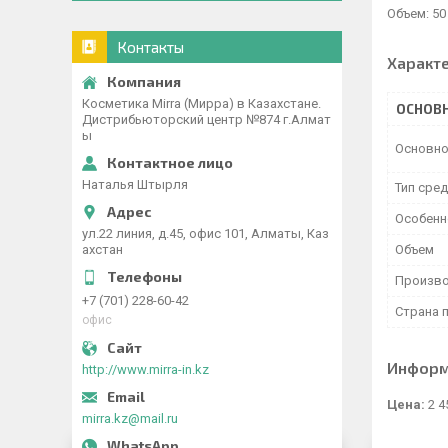
Объем: 50
Контакты
Характ
Косметика Mirra (Мирра) в Казахстане.
ОСНОВ
Дистрибьюторский центр №874 г.Алмат
ы
Основно
Наталья Штырля
Тип сре
Особенн
ул.22 линия, д.45, офис 101, Алматы, Каз
Объем
ахстан
Произво
+7 (701) 228-60-42
Страна 
офис
Информ
http://www.mirra-in.kz
Цена:
2 4
mirra.kz@mail.ru