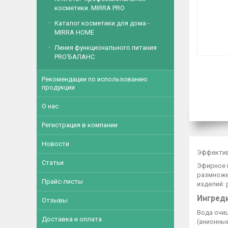
косметики. MIRRA PRO
Каталог косметики для дома -
MIRRA HOME
Линия функционального питания
PRO'БАЛАНС
Рекомендации по использованию
продукции
О нас
Регистрация в компании
Новости
Эффектив
Статьи
Эфирное 
размноже
Прайс-листы
изделий: 
Ингред
Отзывы
Вода очи
Доставка и оплата
(анионны