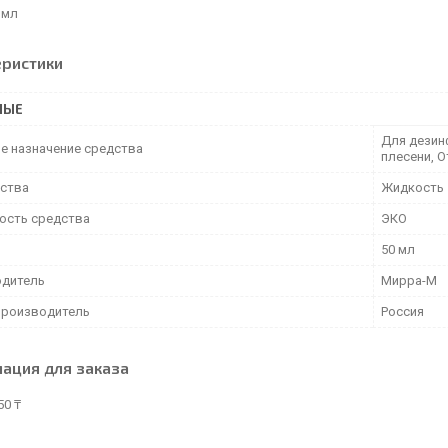
 мл
еристики
НЫЕ
Для дезин
е назначение средства
плесени, 
дства
Жидкость
ость средства
ЭКО
50 мл
дитель
Мирра-М
производитель
Россия
ация для заказа
50 ₸