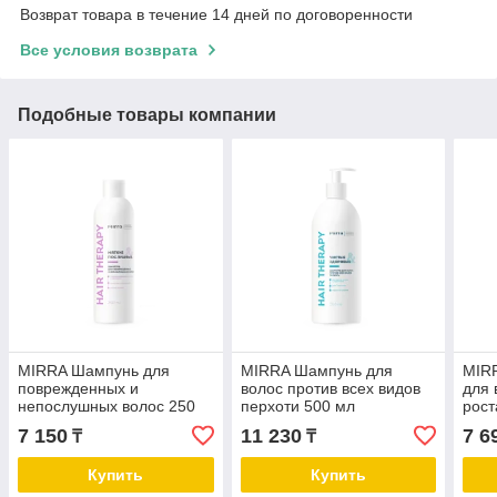
Возврат товара в течение 14 дней по договоренности
Все условия возврата
Подобные товары компании
MIRRA Шампунь для
MIRRA Шампунь для
MIRR
поврежденных и
волос против всех видов
для 
непослушных волос 250
перхоти 500 мл
рост
мл
7 150
11 230
7 6
₸
₸
Купить
Купить