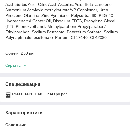
Acid, Sorbic Acid, Citric Acid, Ascorbic Acid, Beta-Carotene,
Ammonium Acryloyldimethyltaurate/VP Copolymer, Urea,
Piroctone Olamine, Zinc Pyrithione, Polysorbat 80, PEG-40
Hydrogenated Castor Oil, Disodium EDTA, Propylene Glycol
(ПГ), Phenoxyethanol/ Methylparaben/ Propylparaben/
Ethylparaben, Sodium Benzoate, Potassium Sorbate, Sodium
Polynaphthalenesulfonate, Parfum, CI 19140, CI 42090.
Объем: 250 мл
Скрыть
Спецификация
Press_reliz_Hair_Therapy.pdf
Характеристики
Основные