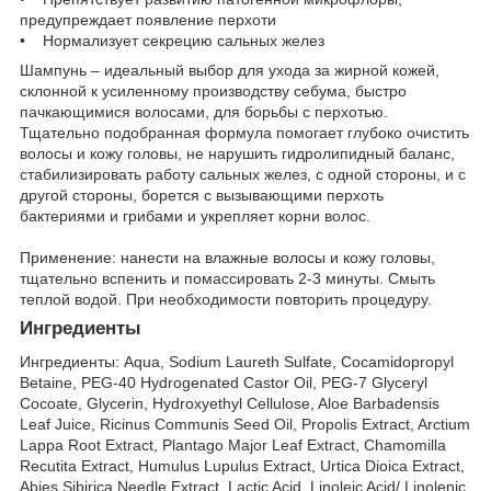
предупреждает появление перхоти
• Нормализует секрецию сальных желез
Шампунь – идеальный выбор для ухода за жирной кожей,
склонной к усиленному производству себума, быстро
пачкающимися волосами, для борьбы с перхотью.
Тщательно подобранная формула помогает глубоко очистить
волосы и кожу головы, не нарушить гидролипидный баланс,
стабилизировать работу сальных желез, с одной стороны, и с
другой стороны, борется с вызывающими перхоть
бактериями и грибами и укрепляет корни волос.
Применение: нанести на влажные волосы и кожу головы,
тщательно вспенить и помассировать 2-3 минуты. Смыть
теплой водой. При необходимости повторить процедуру.
Ингредиенты
Ингредиенты: Aqua, Sodium Laureth Sulfate, Cocamidopropyl
Betaine, PEG-40 Hydrogenated Castor Oil, PEG-7 Glyceryl
Cocoate, Glycerin, Hydroxyethyl Cellulose, Aloe Barbadensis
Leaf Juice, Ricinus Communis Seed Oil, Propolis Extract, Arctium
Lappa Root Extract, Plantago Major Leaf Extract, Chamomilla
Recutita Extract, Humulus Lupulus Extract, Urtica Dioica Extract,
Abies Sibirica Needle Extract, Lactic Acid, Linoleic Acid/ Linolenic