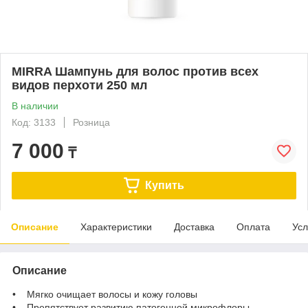
MIRRA Шампунь для волос против всех
видов перхоти 250 мл
В наличии
Код: 3133
Розница
7 000
₸
Купить
Описание
Характеристики
Доставка
Оплата
Усл
Описание
• Мягко очищает волосы и кожу головы
• Препятствует развитию патогенной микрофлоры,