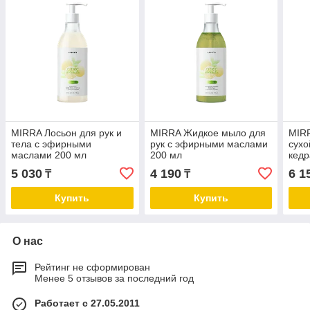
MIRRA Лосьон для рук и
MIRRA Жидкое мыло для
MIRR
тела с эфирными
рук с эфирными маслами
сухо
маслами 200 мл
200 мл
кедр
(туб
5 030
4 190
6 1
₸
₸
Купить
Купить
О нас
Рейтинг не сформирован
Менее 5 отзывов за последний год
Работает с 27.05.2011