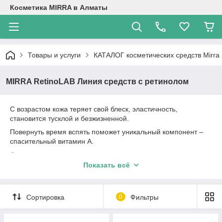
Косметика MIRRA в Алматы
Товары и услуги
КАТАЛОГ косметических средств Mirra
MIRRA RetinoLAB Линия средств с ретинолом
С возрастом кожа теряет свой блеск, эластичность,
становится тусклой и безжизненной.
Повернуть время вспять поможет уникальный компонент –
спасительный витамин А.
Дерматологи и косметологи называют этот компонент
«нормализующим витамином» за повышенную
Показать всё
внутриклеточную активность. Одна из наиболее его
эффективных форм – ретинол. В последнее десятилетие
косметические средства с ретинолом занимают ведущее
Сортировка
0
Фильтры
место в противовозрастной косметике. Ретинол оказывает
разносторонние воздействия на клетки эпидермиса и дермы.
Наиболее известный эффект витамина А – регуляция